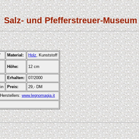
Salz- und Pfefferstreuer-Museum
"
Material:
Holz
, Kunststoff
Höhe:
12 cm
Erhalten:
07/2000
in
Preis:
29,- DM
erstellers:
www.legnomagia.it