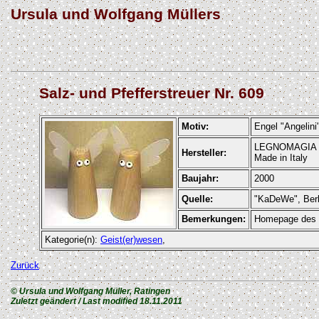
Ursula und Wolfgang Müllers
Salz- und Pfefferstreuer Nr. 609
Motiv:
Engel "Angelini
LEGNOMAGIA
Hersteller:
Made in Italy
Baujahr:
2000
Quelle:
"KaDeWe", Berl
Bemerkungen:
Homepage des H
Kategorie(n):
Geist(er)wesen
,
Zurück
© Ursula und Wolfgang Müller, Ratingen
Zuletzt geändert / Last modified
18.11.2011