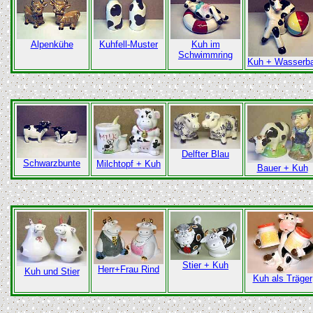
Alpenkühe
Kuhfell-Muster
Kuh im
Schwimmring
Kuh + Wasserba
Delfter Blau
Schwarzbunte
Milchtopf + Kuh
Bauer + Kuh
Stier + Kuh
Herr+Frau Rind
Kuh und Stier
Kuh als Träger